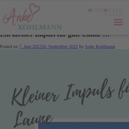
W
ING
W
AVE®
COACH
Ein kleiner Impuls für gute Laune …
Posted on
7. Juni 2022
26. September 2022
by
Anke Kohlmann