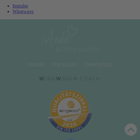
Impulse
Wingwave
Kontakt
Impressum
Datenschutz
W
ING
W
AVE® COACH