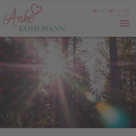
W
ING
W
AVE®
COACH